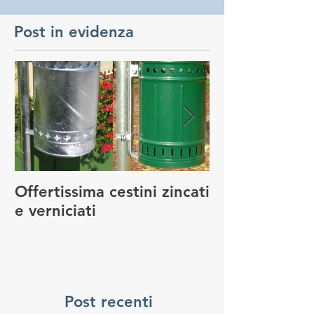
Post in evidenza
Offertissima cestini zincati
NUOVO SERVI
e verniciati
MANUTENZIO
GIOCO