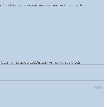
 potete contattarci attraverso i seguenti riferimenti
I CO2
monitoraggio co2
Dispositivi monitoraggio co2