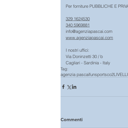
Per forniture PUBBLICHE E PRIVATE
329 1624530
340 5969881
info@agenziapascai.com
www.agenziapascai.com
I nostri uffici:
Via Doninzetti 30 / b 
Cagliari - Sardinia - Italy
Tag:
agenzia pascai
funsports
co2
LIVELL
Commenti