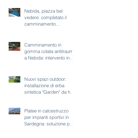
Nebida, piazza bel
vedere: completato il
camminamento
antitrauma per area gioco
Camminamento in
gomma colata antitrauma
a Nebida: intervento in
corso a piazza bel
vedere
Nuovi spazi outdoor:
installazione di erba
sintetica "Garden" da h35
mm
Platee in calcestruzzo
per impianti sportivi in
Sardegna: soluzione per
aree con vincoli
paesaggistici