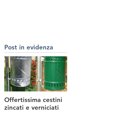
RREDI URBANI
SERVIZI
REALIZZAZIONI
CONTATTI
Post in evidenza
Offertissima cestini
NUOVO SERVIZIO :
zincati e verniciati
MANUTENZIONE
PARCHI GIOCO