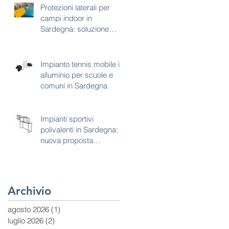
Protezioni laterali per
campi indoor in
Sardegna: soluzione
tecnica per sicurezza e
continuità d’uso
Impianto tennis mobile in
alluminio per scuole e
comuni in Sardegna
Impianti sportivi
polivalenti in Sardegna:
nuova proposta
combinata calcetto e
basket
Archivio
agosto 2026
(1)
1 post
luglio 2026
(2)
2 post