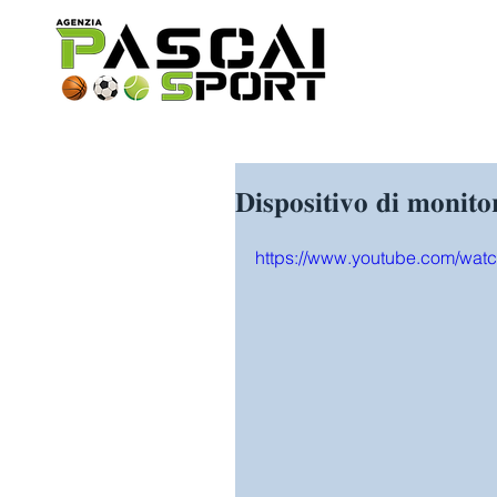
𝐃𝐢𝐬𝐩𝐨𝐬𝐢𝐭𝐢𝐯𝐨 𝐝𝐢 𝐦𝐨𝐧𝐢𝐭
https://www.youtube.com/wa