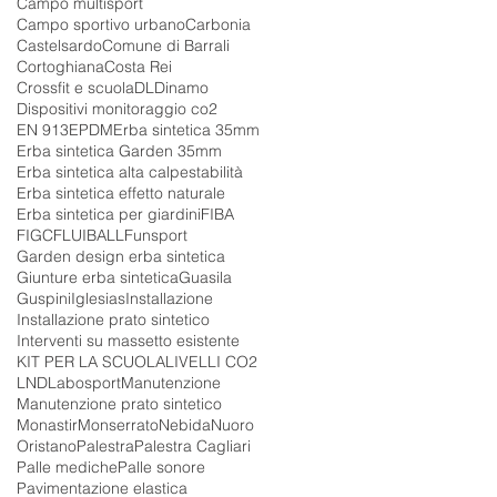
Campo multisport
Campo sportivo urbano
Carbonia
Castelsardo
Comune di Barrali
Cortoghiana
Costa Rei
Crossfit e scuola
DL
Dinamo
Dispositivi monitoraggio co2
EN 913
EPDM
Erba sintetica 35mm
Erba sintetica Garden 35mm
Erba sintetica alta calpestabilità
Erba sintetica effetto naturale
Erba sintetica per giardini
FIBA
FIGC
FLUIBALL
Funsport
Garden design erba sintetica
Giunture erba sintetica
Guasila
Guspini
Iglesias
Installazione
Installazione prato sintetico
Interventi su massetto esistente
KIT PER LA SCUOLA
LIVELLI CO2
LND
Labosport
Manutenzione
Manutenzione prato sintetico
Monastir
Monserrato
Nebida
Nuoro
Oristano
Palestra
Palestra Cagliari
Palle mediche
Palle sonore
Pavimentazione elastica