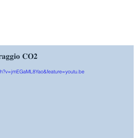
HOME
SPORT
GIOCHI E A
𝐨𝐫𝐚𝐠𝐠𝐢𝐨 𝐂𝐎𝟐
tch?v=jmEGaML8Yao&feature=youtu.be