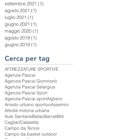
settembre 2021
(1)
1 post
agosto 2021
(1)
1 post
luglio 2021
(1)
1 post
giugno 2021
(1)
1 post
maggio 2020
(1)
1 post
agosto 2019
(1)
1 post
giugno 2019
(1)
1 post
Cerca per tag
ATTREZZATURE SPORTIVE
Agenzia Pascai
Agenzia Pascai Gonnosnò
Agenzia Pascai Selargius
Agenzia Pascai Sport
Agenzia Pascai sport
Alghero
Arredo urbano sportivo
Assemini
Attività motoria urbana
Aule Sanitarie
Ballao
Barrali
Bitti
Cagliari
Calasetta
Campo da Tennis
Campo da basket outdoor