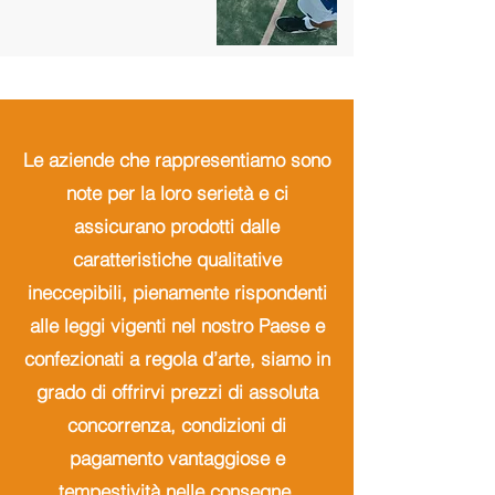
Le aziende che rappresentiamo sono
note per la loro serietà e ci
assicurano prodotti dalle
caratteristiche qualitative
ineccepibili, pienamente rispondenti
alle leggi vigenti nel nostro Paese e
confezionati a regola d’arte, siamo in
grado di offrirvi prezzi di assoluta
concorrenza, condizioni di
pagamento vantaggiose e
tempestività nelle consegne.