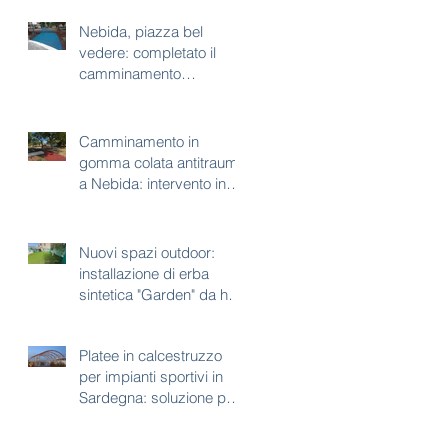
Nebida, piazza bel
vedere: completato il
camminamento
antitrauma per area gioco
Camminamento in
gomma colata antitrauma
a Nebida: intervento in
corso a piazza bel
vedere
Nuovi spazi outdoor:
installazione di erba
sintetica "Garden" da h35
mm
Platee in calcestruzzo
per impianti sportivi in
Sardegna: soluzione per
aree con vincoli
paesaggistici