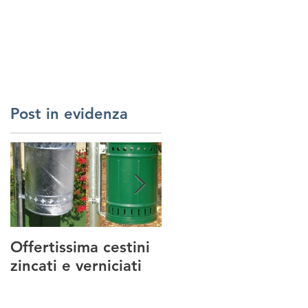
RREDI URBANI
SERVIZI
REALIZZAZIONI
CONTATTI
Post in evidenza
Offertissima cestini
NUOVO SERVIZIO :
zincati e verniciati
MANUTENZIONE
PARCHI GIOCO