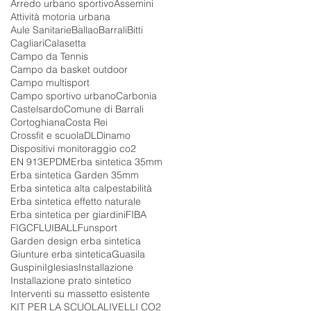
Arredo urbano sportivo
Assemini
Attività motoria urbana
Aule Sanitarie
Ballao
Barrali
Bitti
Cagliari
Calasetta
Campo da Tennis
Campo da basket outdoor
Campo multisport
Campo sportivo urbano
Carbonia
Castelsardo
Comune di Barrali
Cortoghiana
Costa Rei
Crossfit e scuola
DL
Dinamo
Dispositivi monitoraggio co2
EN 913
EPDM
Erba sintetica 35mm
Erba sintetica Garden 35mm
Erba sintetica alta calpestabilità
Erba sintetica effetto naturale
Erba sintetica per giardini
FIBA
FIGC
FLUIBALL
Funsport
Garden design erba sintetica
Giunture erba sintetica
Guasila
Guspini
Iglesias
Installazione
Installazione prato sintetico
Interventi su massetto esistente
KIT PER LA SCUOLA
LIVELLI CO2