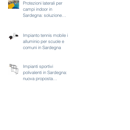
Protezioni laterali per
campi indoor in
Sardegna: soluzione
tecnica per sicurezza e
continuità d’uso
Impianto tennis mobile in
alluminio per scuole e
comuni in Sardegna
Impianti sportivi
polivalenti in Sardegna:
nuova proposta
combinata calcetto e
basket