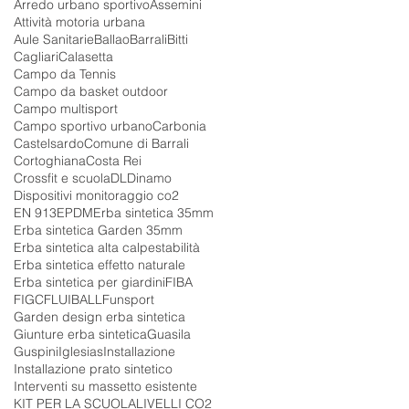
Arredo urbano sportivo
Assemini
Attività motoria urbana
Aule Sanitarie
Ballao
Barrali
Bitti
Cagliari
Calasetta
Campo da Tennis
Campo da basket outdoor
Campo multisport
Campo sportivo urbano
Carbonia
Castelsardo
Comune di Barrali
Cortoghiana
Costa Rei
Crossfit e scuola
DL
Dinamo
Dispositivi monitoraggio co2
EN 913
EPDM
Erba sintetica 35mm
Erba sintetica Garden 35mm
Erba sintetica alta calpestabilità
Erba sintetica effetto naturale
Erba sintetica per giardini
FIBA
FIGC
FLUIBALL
Funsport
Garden design erba sintetica
Giunture erba sintetica
Guasila
Guspini
Iglesias
Installazione
Installazione prato sintetico
Interventi su massetto esistente
KIT PER LA SCUOLA
LIVELLI CO2