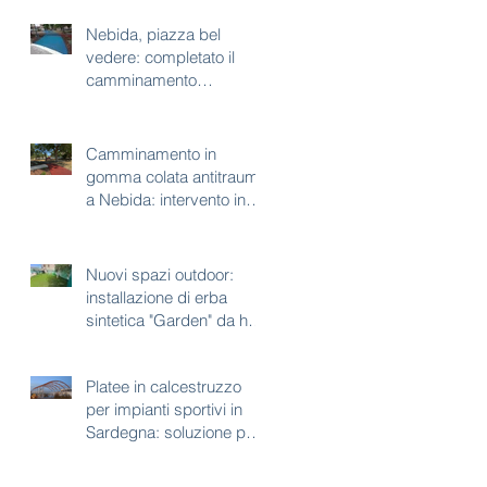
Nebida, piazza bel
vedere: completato il
camminamento
antitrauma per area gioco
Camminamento in
gomma colata antitrauma
a Nebida: intervento in
corso a piazza bel
vedere
Nuovi spazi outdoor:
installazione di erba
sintetica "Garden" da h35
mm
Platee in calcestruzzo
per impianti sportivi in
Sardegna: soluzione per
aree con vincoli
paesaggistici