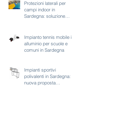
Protezioni laterali per
campi indoor in
Sardegna: soluzione
tecnica per sicurezza e
continuità d’uso
Impianto tennis mobile in
alluminio per scuole e
comuni in Sardegna
Impianti sportivi
polivalenti in Sardegna:
nuova proposta
combinata calcetto e
basket