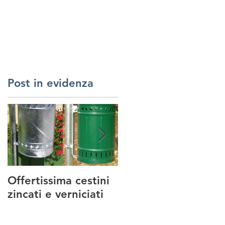
RREDI URBANI
SERVIZI
REALIZZAZIONI
CONTATTI
Post in evidenza
Offertissima cestini
NUOVO SERVIZIO :
zincati e verniciati
MANUTENZIONE
PARCHI GIOCO