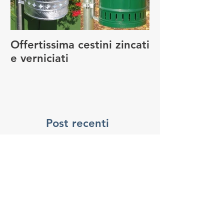
Offertissima cestini zincati
NUOVO SERVI
e verniciati
MANUTENZIO
GIOCO
Post recenti
Nuxis: nuove attrezzature per il
campo da calcio comunale