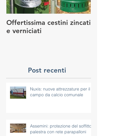
Offertissima cestini zincati
NUOVO SERVI
e verniciati
MANUTENZIO
GIOCO
Post recenti
Nuxis: nuove attrezzature per il
campo da calcio comunale
Assemini: protezione del soffitto