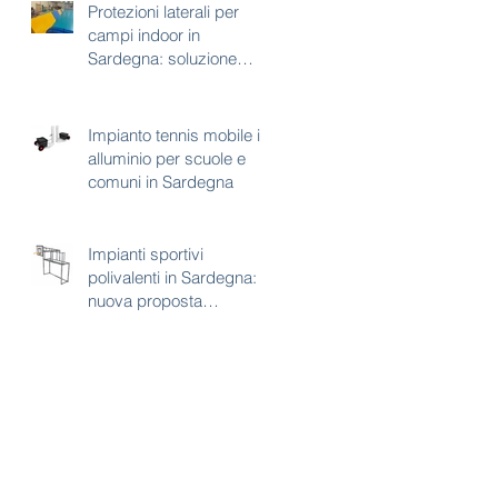
Protezioni laterali per
campi indoor in
Sardegna: soluzione
tecnica per sicurezza e
continuità d’uso
Impianto tennis mobile in
alluminio per scuole e
comuni in Sardegna
Impianti sportivi
polivalenti in Sardegna:
nuova proposta
combinata calcetto e
basket