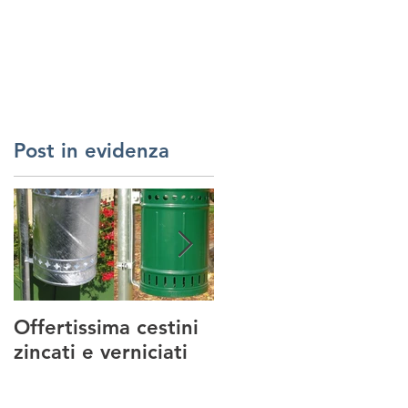
RREDI URBANI
SERVIZI
REALIZZAZIONI
CONTATTI
Post in evidenza
Offertissima cestini
NUOVO SERVIZIO :
zincati e verniciati
MANUTENZIONE
PARCHI GIOCO