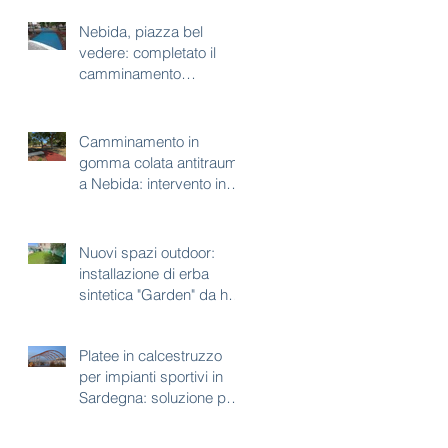
Nebida, piazza bel
vedere: completato il
camminamento
antitrauma per area gioco
Camminamento in
gomma colata antitrauma
a Nebida: intervento in
corso a piazza bel
vedere
Nuovi spazi outdoor:
installazione di erba
sintetica "Garden" da h35
mm
Platee in calcestruzzo
per impianti sportivi in
Sardegna: soluzione per
aree con vincoli
paesaggistici