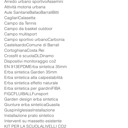
Arredo urbano sportivo
Assemini
Attività motoria urbana
Aule Sanitarie
Ballao
Barrali
Bitti
Cagliari
Calasetta
Campo da Tennis
Campo da basket outdoor
Campo multisport
Campo sportivo urbano
Carbonia
Castelsardo
Comune di Barrali
Cortoghiana
Costa Rei
Crossfit e scuola
DL
Dinamo
Dispositivi monitoraggio co2
EN 913
EPDM
Erba sintetica 35mm
Erba sintetica Garden 35mm
Erba sintetica alta calpestabilità
Erba sintetica effetto naturale
Erba sintetica per giardini
FIBA
FIGC
FLUIBALL
Funsport
Garden design erba sintetica
Giunture erba sintetica
Guasila
Guspini
Iglesias
Installazione
Installazione prato sintetico
Interventi su massetto esistente
KIT PER LA SCUOLA
LIVELLI CO2