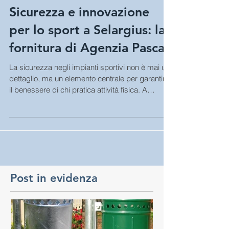
Sicurezza e innovazione
per lo sport a Selargius: la
fornitura di Agenzia Pascai
La sicurezza negli impianti sportivi non è mai un
dettaglio, ma un elemento centrale per garantire
il benessere di chi pratica attività fisica. A
Selargius, presso la palestra comunale, Agenzia
Pascai ha fornito protezioni antitrauma in EVA
sagomate a 45° , progettate per rendere
l’ambiente più sicuro e funzionale. L’intervento
rientra in una più ampia visione di rinnovamento
delle strutture sportive comunali, in cui materiali
certificati e soluzioni tecniche mirate diventan
Post in evidenza