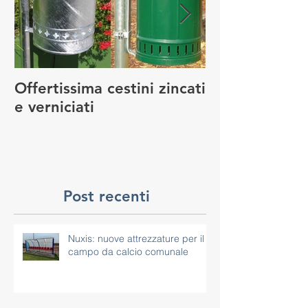
Offertissima cestini zincati
NUOVO SERVI
e verniciati
MANUTENZIO
GIOCO
Post recenti
Nuxis: nuove attrezzature per il
campo da calcio comunale