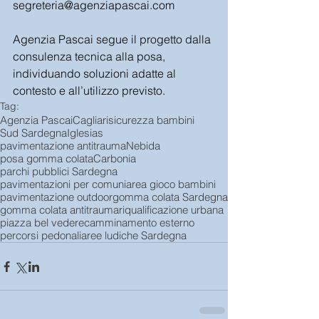
segreteria@agenziapascai.com
Agenzia Pascai segue il progetto dalla 
consulenza tecnica alla posa, 
individuando soluzioni adatte al 
contesto e all’utilizzo previsto.
Tag:
Agenzia Pascai
Cagliari
sicurezza bambini
Sud Sardegna
Iglesias
pavimentazione antitrauma
Nebida
posa gomma colata
Carbonia
parchi pubblici Sardegna
pavimentazioni per comuni
area gioco bambini
pavimentazione outdoor
gomma colata Sardegna
gomma colata antitrauma
riqualificazione urbana
piazza bel vedere
camminamento esterno
percorsi pedonali
aree ludiche Sardegna