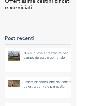
Offertissima cestini zincati
NUOVO SERVI
e verniciati
MANUTENZIO
GIOCO
Post recenti
Nuxis: nuove attrezzature per il
campo da calcio comunale
Assemini: protezione del soffitto
palestra con rete parapalloni