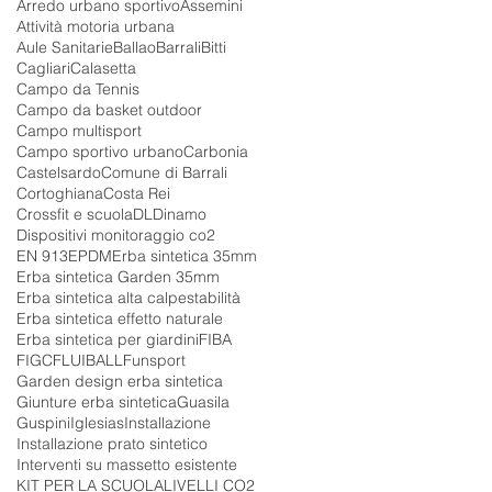
Arredo urbano sportivo
Assemini
Attività motoria urbana
Aule Sanitarie
Ballao
Barrali
Bitti
Cagliari
Calasetta
Campo da Tennis
Campo da basket outdoor
Campo multisport
Campo sportivo urbano
Carbonia
Castelsardo
Comune di Barrali
Cortoghiana
Costa Rei
Crossfit e scuola
DL
Dinamo
Dispositivi monitoraggio co2
EN 913
EPDM
Erba sintetica 35mm
Erba sintetica Garden 35mm
Erba sintetica alta calpestabilità
Erba sintetica effetto naturale
Erba sintetica per giardini
FIBA
FIGC
FLUIBALL
Funsport
Garden design erba sintetica
Giunture erba sintetica
Guasila
Guspini
Iglesias
Installazione
Installazione prato sintetico
Interventi su massetto esistente
KIT PER LA SCUOLA
LIVELLI CO2