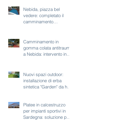
Nebida, piazza bel
vedere: completato il
camminamento
antitrauma per area gioco
Camminamento in
gomma colata antitrauma
a Nebida: intervento in
corso a piazza bel
vedere
Nuovi spazi outdoor:
installazione di erba
sintetica "Garden" da h35
mm
Platee in calcestruzzo
per impianti sportivi in
Sardegna: soluzione per
aree con vincoli
paesaggistici