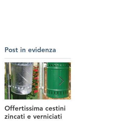
RREDI URBANI
SERVIZI
REALIZZAZIONI
CONTATTI
Post in evidenza
Offertissima cestini
NUOVO SERVIZIO :
zincati e verniciati
MANUTENZIONE
PARCHI GIOCO