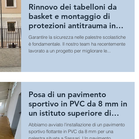
Rinnovo dei tabelloni da
basket e montaggio di
protezioni antitrauma in
una palestra a Cagliari.
Garantire la sicurezza nelle palestre scolastiche
è fondamentale. Il nostro team ha recentemente
lavorato a un progetto per migliorare le...
Posa di un pavimento
sportivo in PVC da 8 mm in
un istituto superiore di
Sassari.
Abbiamo avviato l'installazione di un pavimento
sportivo flottante in PVC da 8 mm per una
palestra situata a Sassari. Un pavimento...