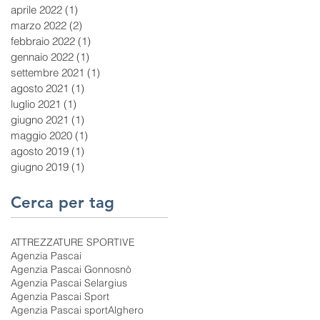
aprile 2022
(1)
1 post
marzo 2022
(2)
2 post
febbraio 2022
(1)
1 post
gennaio 2022
(1)
1 post
settembre 2021
(1)
1 post
agosto 2021
(1)
1 post
luglio 2021
(1)
1 post
giugno 2021
(1)
1 post
maggio 2020
(1)
1 post
agosto 2019
(1)
1 post
giugno 2019
(1)
1 post
Cerca per tag
ATTREZZATURE SPORTIVE
Agenzia Pascai
Agenzia Pascai Gonnosnò
Agenzia Pascai Selargius
Agenzia Pascai Sport
Agenzia Pascai sport
Alghero