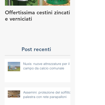
Offertissima cestini zincati
NUOVO SERVI
e verniciati
MANUTENZIO
GIOCO
Post recenti
Nuxis: nuove attrezzature per il
campo da calcio comunale
Assemini: protezione del soffitto