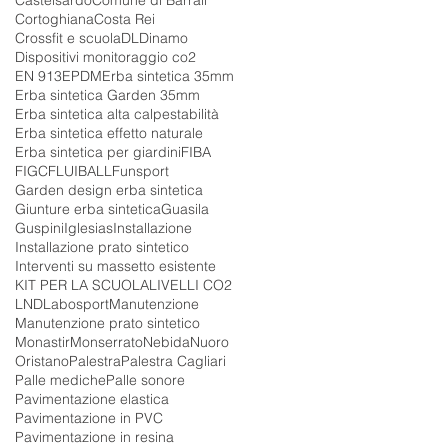
Cortoghiana
Costa Rei
Crossfit e scuola
DL
Dinamo
Dispositivi monitoraggio co2
EN 913
EPDM
Erba sintetica 35mm
Erba sintetica Garden 35mm
Erba sintetica alta calpestabilità
Erba sintetica effetto naturale
Erba sintetica per giardini
FIBA
FIGC
FLUIBALL
Funsport
Garden design erba sintetica
Giunture erba sintetica
Guasila
Guspini
Iglesias
Installazione
Installazione prato sintetico
Interventi su massetto esistente
KIT PER LA SCUOLA
LIVELLI CO2
LND
Labosport
Manutenzione
Manutenzione prato sintetico
Monastir
Monserrato
Nebida
Nuoro
Oristano
Palestra
Palestra Cagliari
Palle mediche
Palle sonore
Pavimentazione elastica
Pavimentazione in PVC
Pavimentazione in resina