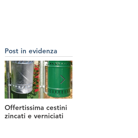
RREDI URBANI
SERVIZI
REALIZZAZIONI
CONTATTI
Post in evidenza
Offertissima cestini
NUOVO SERVIZIO :
zincati e verniciati
MANUTENZIONE
PARCHI GIOCO