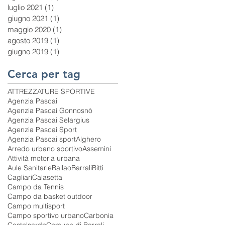
luglio 2021
(1)
1 post
giugno 2021
(1)
1 post
maggio 2020
(1)
1 post
agosto 2019
(1)
1 post
giugno 2019
(1)
1 post
Cerca per tag
ATTREZZATURE SPORTIVE
Agenzia Pascai
Agenzia Pascai Gonnosnò
Agenzia Pascai Selargius
Agenzia Pascai Sport
Agenzia Pascai sport
Alghero
Arredo urbano sportivo
Assemini
Attività motoria urbana
Aule Sanitarie
Ballao
Barrali
Bitti
Cagliari
Calasetta
Campo da Tennis
Campo da basket outdoor
Campo multisport
Campo sportivo urbano
Carbonia
Castelsardo
Comune di Barrali