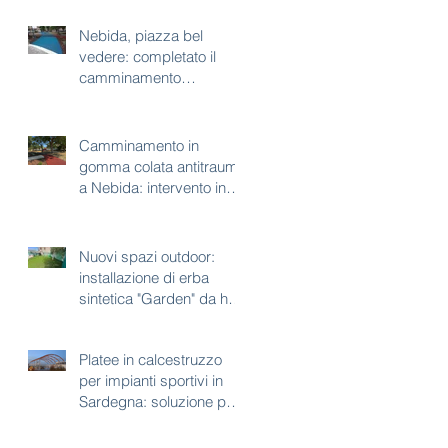
Nebida, piazza bel
vedere: completato il
camminamento
antitrauma per area gioco
Camminamento in
gomma colata antitrauma
a Nebida: intervento in
corso a piazza bel
vedere
Nuovi spazi outdoor:
installazione di erba
sintetica "Garden" da h35
mm
Platee in calcestruzzo
per impianti sportivi in
Sardegna: soluzione per
aree con vincoli
paesaggistici