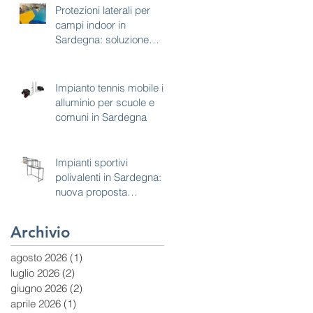
Protezioni laterali per
campi indoor in
Sardegna: soluzione
tecnica per sicurezza e
continuità d’uso
Impianto tennis mobile in
alluminio per scuole e
comuni in Sardegna
Impianti sportivi
polivalenti in Sardegna:
nuova proposta
combinata calcetto e
basket
Archivio
agosto 2026
(1)
1 post
luglio 2026
(2)
2 post
giugno 2026
(2)
2 post
aprile 2026
(1)
1 post