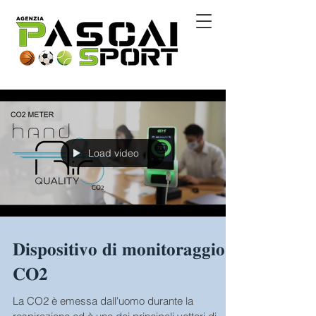
Load video
𝐃𝐢𝐬𝐩𝐨𝐬𝐢𝐭𝐢𝐯𝐨 𝐝𝐢 𝐦𝐨𝐧𝐢𝐭𝐨𝐫𝐚𝐠𝐠𝐢𝐨
𝐂𝐎𝟐
La CO2 è emessa dall'uomo durante la