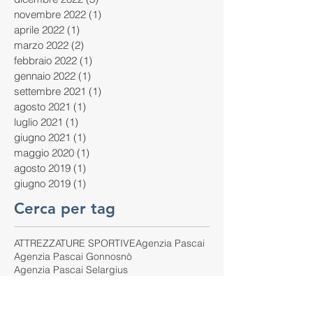
novembre 2022
(1)
1 post
aprile 2022
(1)
1 post
marzo 2022
(2)
2 post
febbraio 2022
(1)
1 post
gennaio 2022
(1)
1 post
settembre 2021
(1)
1 post
agosto 2021
(1)
1 post
luglio 2021
(1)
1 post
giugno 2021
(1)
1 post
maggio 2020
(1)
1 post
agosto 2019
(1)
1 post
giugno 2019
(1)
1 post
Cerca per tag
ATTREZZATURE SPORTIVE
Agenzia Pascai
Agenzia Pascai Gonnosnò
Agenzia Pascai Selargius
Agenzia Pascai Sport
Agenzia Pascai sport
Alghero
Arredo urbano sportivo
Assemini
Attività motoria urbana
Aule Sanitarie
Ballao