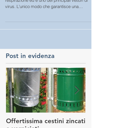
respirazione ed è uno dei principali vettori di
virus. L'unico modo che garantisce una
riduzione...
Post in evidenza
Offertissima cestini zincati
NUOVO SERVI