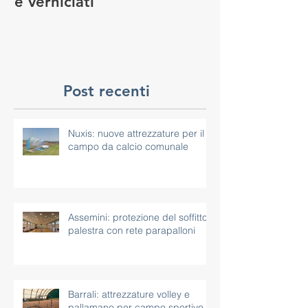
e verniciati
MANUTENZIO
GIOCO
Post recenti
Nuxis: nuove attrezzature per il
campo da calcio comunale
Assemini: protezione del soffitto
palestra con rete parapalloni
Barrali: attrezzature volley e
pallamano per campo sportivo