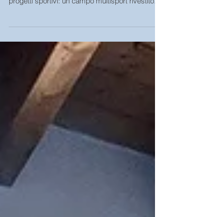
A Calasetta, nel sud ovest della Sardegna,
abbiamo ultimato con successo due importanti
progetti sportivi: un campo multisport rivestito...