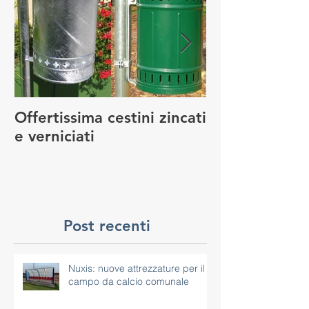
Post in evidenza
Offertissima cestini zincati
NUOVO SERVI
e verniciati
MANUTENZIO
GIOCO
Post recenti