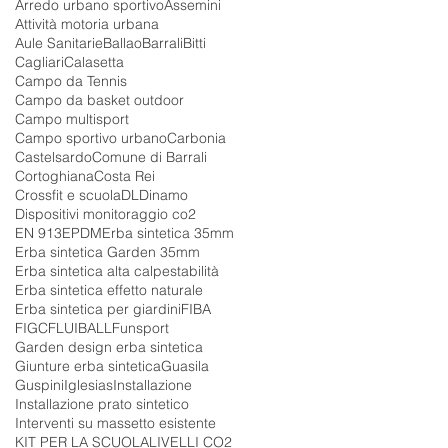
Arredo urbano sportivo
Assemini
Attività motoria urbana
Aule Sanitarie
Ballao
Barrali
Bitti
Cagliari
Calasetta
Campo da Tennis
Campo da basket outdoor
Campo multisport
Campo sportivo urbano
Carbonia
Castelsardo
Comune di Barrali
Cortoghiana
Costa Rei
Crossfit e scuola
DL
Dinamo
Dispositivi monitoraggio co2
EN 913
EPDM
Erba sintetica 35mm
Erba sintetica Garden 35mm
Erba sintetica alta calpestabilità
Erba sintetica effetto naturale
Erba sintetica per giardini
FIBA
FIGC
FLUIBALL
Funsport
Garden design erba sintetica
Giunture erba sintetica
Guasila
Guspini
Iglesias
Installazione
Installazione prato sintetico
Interventi su massetto esistente
KIT PER LA SCUOLA
LIVELLI CO2