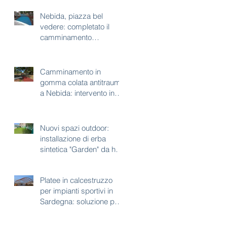
Nebida, piazza bel
vedere: completato il
camminamento
antitrauma per area gioco
Camminamento in
gomma colata antitrauma
a Nebida: intervento in
corso a piazza bel
vedere
Nuovi spazi outdoor:
installazione di erba
sintetica "Garden" da h35
mm
Platee in calcestruzzo
per impianti sportivi in
Sardegna: soluzione per
aree con vincoli
paesaggistici