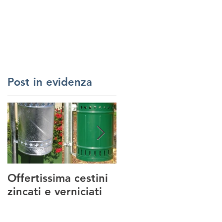
RREDI URBANI
SERVIZI
REALIZZAZIONI
CONTATTI
Post in evidenza
Offertissima cestini
NUOVO SERVIZIO :
zincati e verniciati
MANUTENZIONE
PARCHI GIOCO