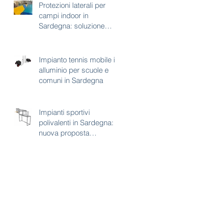
Protezioni laterali per
campi indoor in
Sardegna: soluzione
tecnica per sicurezza e
continuità d’uso
Impianto tennis mobile in
alluminio per scuole e
comuni in Sardegna
Impianti sportivi
polivalenti in Sardegna:
nuova proposta
combinata calcetto e
basket