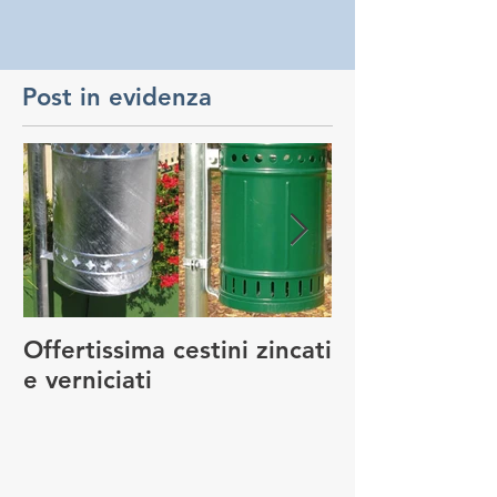
Post in evidenza
Offertissima cestini zincati
NUOVO SERVI
e verniciati
MANUTENZIO
GIOCO