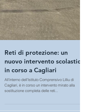
Reti di protezione: un
nuovo intervento scolastico
in corso a Cagliari
All’interno dell’Istituto Comprensivo Lilliu di
Cagliari, è in corso un intervento mirato alla
sostituzione completa delle reti...