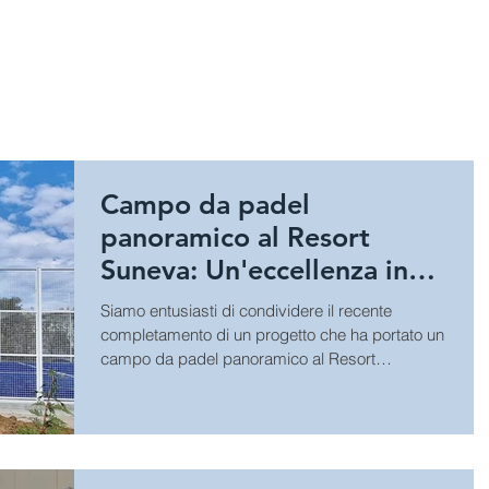
HOME
SPORT
GIOCHI E A
Campo da padel
panoramico al Resort
Suneva: Un'eccellenza in
personalizzazione e qualità
Siamo entusiasti di condividere il recente
completamento di un progetto che ha portato un
campo da padel panoramico al Resort
Suneva,...