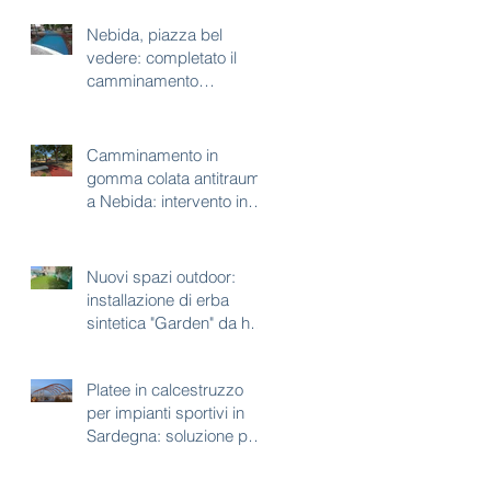
Nebida, piazza bel
vedere: completato il
camminamento
antitrauma per area gioco
Camminamento in
gomma colata antitrauma
a Nebida: intervento in
corso a piazza bel
vedere
Nuovi spazi outdoor:
installazione di erba
sintetica "Garden" da h35
mm
Platee in calcestruzzo
per impianti sportivi in
Sardegna: soluzione per
aree con vincoli
paesaggistici