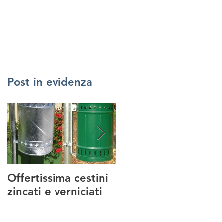
RREDI URBANI
SERVIZI
REALIZZAZIONI
CONTATTI
Post in evidenza
Offertissima cestini
NUOVO SERVIZIO :
zincati e verniciati
MANUTENZIONE
PARCHI GIOCO