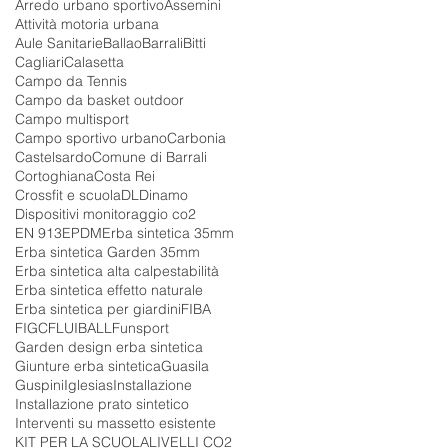
Arredo urbano sportivo
Assemini
Attività motoria urbana
Aule Sanitarie
Ballao
Barrali
Bitti
Cagliari
Calasetta
Campo da Tennis
Campo da basket outdoor
Campo multisport
Campo sportivo urbano
Carbonia
Castelsardo
Comune di Barrali
Cortoghiana
Costa Rei
Crossfit e scuola
DL
Dinamo
Dispositivi monitoraggio co2
EN 913
EPDM
Erba sintetica 35mm
Erba sintetica Garden 35mm
Erba sintetica alta calpestabilità
Erba sintetica effetto naturale
Erba sintetica per giardini
FIBA
FIGC
FLUIBALL
Funsport
Garden design erba sintetica
Giunture erba sintetica
Guasila
Guspini
Iglesias
Installazione
Installazione prato sintetico
Interventi su massetto esistente
KIT PER LA SCUOLA
LIVELLI CO2