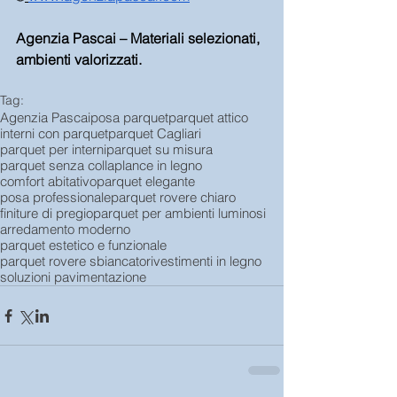
Agenzia Pascai – Materiali selezionati, 
ambienti valorizzati.
Tag:
Agenzia Pascai
posa parquet
parquet attico
interni con parquet
parquet Cagliari
parquet per interni
parquet su misura
parquet senza colla
plance in legno
comfort abitativo
parquet elegante
posa professionale
parquet rovere chiaro
finiture di pregio
parquet per ambienti luminosi
arredamento moderno
parquet estetico e funzionale
parquet rovere sbiancato
rivestimenti in legno
soluzioni pavimentazione