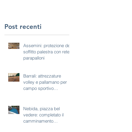
Post recenti
Assemini: protezione del
soffitto palestra con rete
parapalloni
Barrali: attrezzature
volley e pallamano per
campo sportivo
polivalente
Nebida, piazza bel
vedere: completato il
camminamento
antitrauma per area gioco