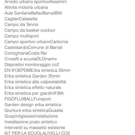
Arredo urbano sportivo
Assemini
Attività motoria urbana
Aule Sanitarie
Ballao
Barrali
Bitti
Cagliari
Calasetta
Campo da Tennis
Campo da basket outdoor
Campo multisport
Campo sportivo urbano
Carbonia
Castelsardo
Comune di Barrali
Cortoghiana
Costa Rei
Crossfit e scuola
DL
Dinamo
Dispositivi monitoraggio co2
EN 913
EPDM
Erba sintetica 35mm
Erba sintetica Garden 35mm
Erba sintetica alta calpestabilità
Erba sintetica effetto naturale
Erba sintetica per giardini
FIBA
FIGC
FLUIBALL
Funsport
Garden design erba sintetica
Giunture erba sintetica
Guasila
Guspini
Iglesias
Installazione
Installazione prato sintetico
Interventi su massetto esistente
KIT PER LA SCUOLA
LIVELLI CO2