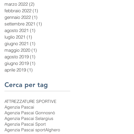
marzo 2022
(2)
2 post
febbraio 2022
(1)
1 post
gennaio 2022
(1)
1 post
settembre 2021
(1)
1 post
agosto 2021
(1)
1 post
luglio 2021
(1)
1 post
giugno 2021
(1)
1 post
maggio 2020
(1)
1 post
agosto 2019
(1)
1 post
giugno 2019
(1)
1 post
aprile 2019
(1)
1 post
Cerca per tag
ATTREZZATURE SPORTIVE
Agenzia Pascai
Agenzia Pascai Gonnosnò
Agenzia Pascai Selargius
Agenzia Pascai Sport
Agenzia Pascai sport
Alghero