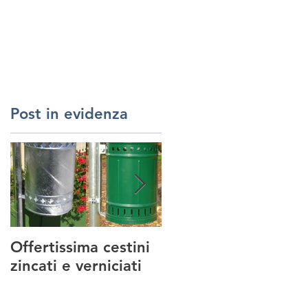
RREDI URBANI
SERVIZI
REALIZZAZIONI
CONTATTI
Post in evidenza
Offertissima cestini
NUOVO SERVIZIO :
zincati e verniciati
MANUTENZIONE
PARCHI GIOCO