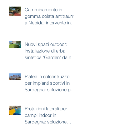
Camminamento in
gomma colata antitrauma
a Nebida: intervento in
corso a piazza bel
vedere
Nuovi spazi outdoor:
installazione di erba
sintetica "Garden" da h35
mm
Platee in calcestruzzo
per impianti sportivi in
Sardegna: soluzione per
aree con vincoli
paesaggistici
Protezioni laterali per
campi indoor in
Sardegna: soluzione
tecnica per sicurezza e
continuità d’uso