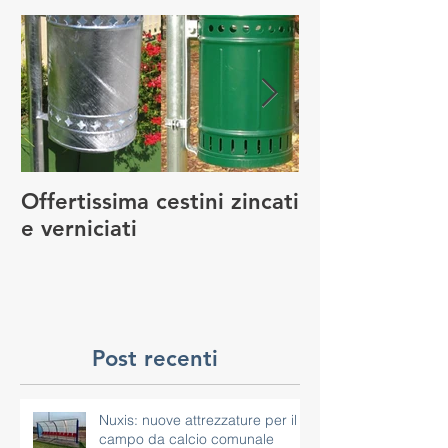
Post in evidenza
Offertissima cestini zincati
NUOVO SERVI
e verniciati
MANUTENZIO
GIOCO
Post recenti