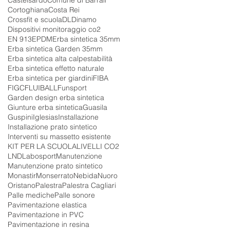
Cortoghiana
Costa Rei
Crossfit e scuola
DL
Dinamo
Dispositivi monitoraggio co2
EN 913
EPDM
Erba sintetica 35mm
Erba sintetica Garden 35mm
Erba sintetica alta calpestabilità
Erba sintetica effetto naturale
Erba sintetica per giardini
FIBA
FIGC
FLUIBALL
Funsport
Garden design erba sintetica
Giunture erba sintetica
Guasila
Guspini
Iglesias
Installazione
Installazione prato sintetico
Interventi su massetto esistente
KIT PER LA SCUOLA
LIVELLI CO2
LND
Labosport
Manutenzione
Manutenzione prato sintetico
Monastir
Monserrato
Nebida
Nuoro
Oristano
Palestra
Palestra Cagliari
Palle mediche
Palle sonore
Pavimentazione elastica
Pavimentazione in PVC
Pavimentazione in resina