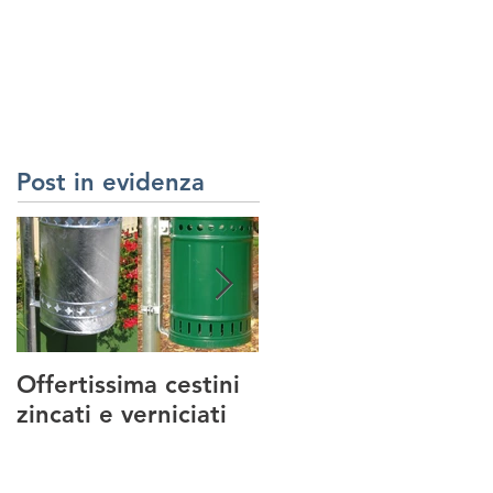
RREDI URBANI
SERVIZI
REALIZZAZIONI
CONTATTI
Post in evidenza
Offertissima cestini
NUOVO SERVIZIO :
zincati e verniciati
MANUTENZIONE
PARCHI GIOCO