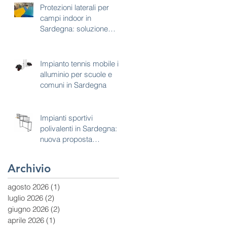
Protezioni laterali per
campi indoor in
Sardegna: soluzione
tecnica per sicurezza e
continuità d’uso
Impianto tennis mobile in
alluminio per scuole e
comuni in Sardegna
Impianti sportivi
polivalenti in Sardegna:
nuova proposta
combinata calcetto e
basket
Archivio
agosto 2026
(1)
1 post
luglio 2026
(2)
2 post
giugno 2026
(2)
2 post
aprile 2026
(1)
1 post