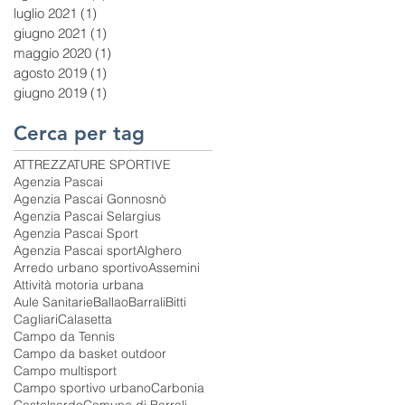
luglio 2021
(1)
1 post
giugno 2021
(1)
1 post
maggio 2020
(1)
1 post
agosto 2019
(1)
1 post
giugno 2019
(1)
1 post
Cerca per tag
ATTREZZATURE SPORTIVE
Agenzia Pascai
Agenzia Pascai Gonnosnò
Agenzia Pascai Selargius
Agenzia Pascai Sport
Agenzia Pascai sport
Alghero
Arredo urbano sportivo
Assemini
Attività motoria urbana
Aule Sanitarie
Ballao
Barrali
Bitti
Cagliari
Calasetta
Campo da Tennis
Campo da basket outdoor
Campo multisport
Campo sportivo urbano
Carbonia
Castelsardo
Comune di Barrali