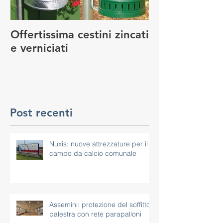
Offertissima cestini zincati
NUOVO SERVI
e verniciati
MANUTENZIO
GIOCO
Post recenti
Nuxis: nuove attrezzature per il
campo da calcio comunale
Assemini: protezione del soffitto
palestra con rete parapalloni