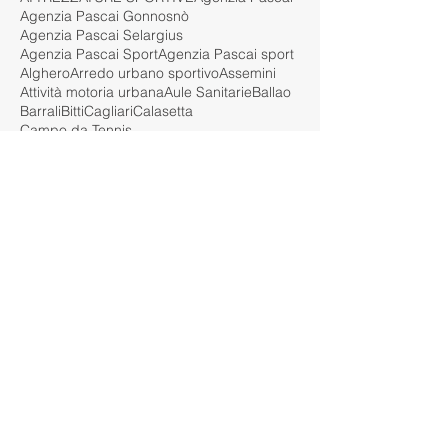
Agenzia Pascai Gonnosnò
Agenzia Pascai Selargius
Agenzia Pascai Sport
Agenzia Pascai sport
Alghero
Arredo urbano sportivo
Assemini
Attività motoria urbana
Aule Sanitarie
Ballao
Barrali
Bitti
Cagliari
Calasetta
Campo da Tennis
Campo da basket outdoor
Campo multisport
Campo sportivo urbano
Carbonia
Castelsardo
Comune di Barrali
Cortoghiana
Costa Rei
Crossfit e scuola
DL
Dinamo
Dispositivi monitoraggio co2
EN 913
EPDM
Erba sintetica 35mm
Erba sintetica Garden 35mm
Erba sintetica alta calpestabilità
Erba sintetica effetto naturale
Erba sintetica per giardini
FIBA
FIGC
FLUIBALL
Funsport
Garden design erba sintetica
Giunture erba sintetica
Guasila
Guspini
Iglesias
Installazione
Installazione prato sintetico
Interventi su massetto esistente