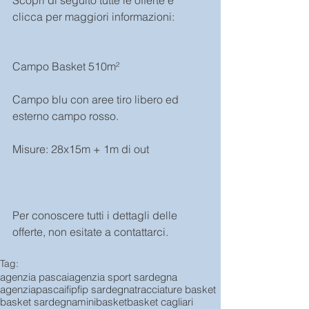
Scopri di seguito tutte le offerte e 
clicca per maggiori informazioni:
Campo Basket 510m²
Campo blu con aree tiro libero ed 
esterno campo rosso.
Misure: 28x15m + 1m di out
Per conoscere tutti i dettagli delle 
offerte, non esitate a contattarci.
Tag:
agenzia pascai
agenzia sport sardegna
agenziapascai
fip
fip sardegna
tracciature basket
basket sardegna
minibasket
basket cagliari