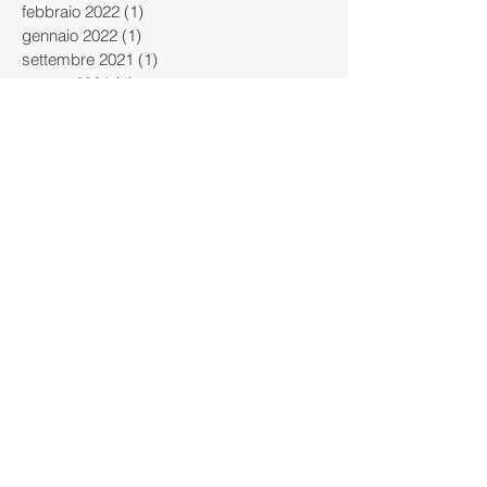
febbraio 2022
(1)
1 post
gennaio 2022
(1)
1 post
settembre 2021
(1)
1 post
agosto 2021
(1)
1 post
luglio 2021
(1)
1 post
giugno 2021
(1)
1 post
maggio 2020
(1)
1 post
agosto 2019
(1)
1 post
giugno 2019
(1)
1 post
Cerca per tag
ATTREZZATURE SPORTIVE
Agenzia Pascai
Agenzia Pascai Gonnosnò
Agenzia Pascai Selargius
Agenzia Pascai Sport
Agenzia Pascai sport
Alghero
Arredo urbano sportivo
Assemini
Attività motoria urbana
Aule Sanitarie
Ballao
Barrali
Bitti
Cagliari
Calasetta
Campo da Tennis
Campo da basket outdoor
Campo multisport
Campo sportivo urbano