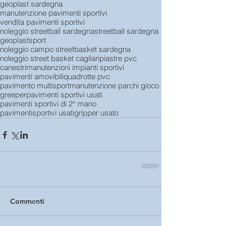
geoplast sardegna
manutenzione pavimenti sportivi
vendita pavimenti sportivi
noleggio streetball sardegna
streetball sardegna
geoplast
sport
noleggio campo streetbasket sardegna
noleggio street basket cagliari
piastre pvc
canestri
manutenzioni impianti sportivi
pavimenti amovibili
quadrotte pvc
pavimento multisport
manutenzione parchi gioco
greeper
pavimenti sportivi usati
pavimenti sportivi di 2° mano
pavimentisportivi usati
gripper usato
Commenti