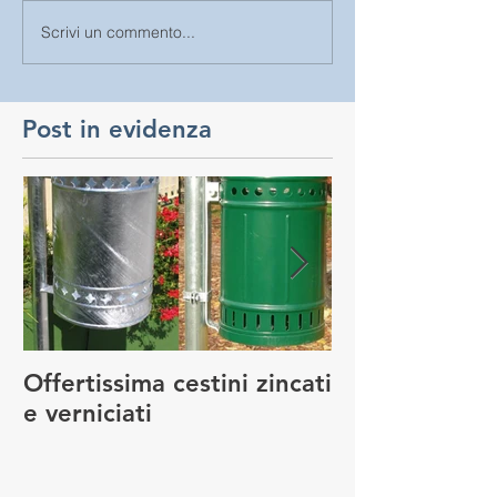
Scrivi un commento...
Post in evidenza
Offertissima cestini zincati
NUOVO SERVI
e verniciati
MANUTENZIO
GIOCO