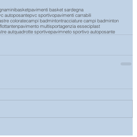
gna
minibasket
pavimenti basket sardegna
vc autoposante
pvc sportivo
pavimenti carrabili
astre colorate
campi badminton
tracciature campi badminton
lottanten
pavimento multisport
agenzia esseciplast
stre aut
quadrotte sportive
pavimneto sportivo autoposante