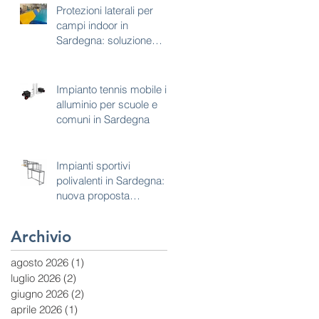
Protezioni laterali per
campi indoor in
Sardegna: soluzione
tecnica per sicurezza e
continuità d’uso
Impianto tennis mobile in
alluminio per scuole e
comuni in Sardegna
Impianti sportivi
polivalenti in Sardegna:
nuova proposta
combinata calcetto e
basket
Archivio
agosto 2026
(1)
1 post
luglio 2026
(2)
2 post
giugno 2026
(2)
2 post
aprile 2026
(1)
1 post