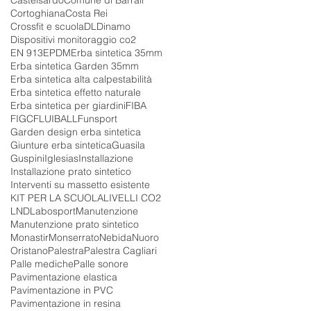
Cortoghiana
Costa Rei
Crossfit e scuola
DL
Dinamo
Dispositivi monitoraggio co2
EN 913
EPDM
Erba sintetica 35mm
Erba sintetica Garden 35mm
Erba sintetica alta calpestabilità
Erba sintetica effetto naturale
Erba sintetica per giardini
FIBA
FIGC
FLUIBALL
Funsport
Garden design erba sintetica
Giunture erba sintetica
Guasila
Guspini
Iglesias
Installazione
Installazione prato sintetico
Interventi su massetto esistente
KIT PER LA SCUOLA
LIVELLI CO2
LND
Labosport
Manutenzione
Manutenzione prato sintetico
Monastir
Monserrato
Nebida
Nuoro
Oristano
Palestra
Palestra Cagliari
Palle mediche
Palle sonore
Pavimentazione elastica
Pavimentazione in PVC
Pavimentazione in resina