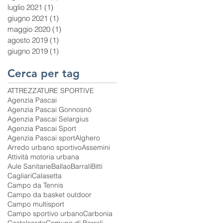
luglio 2021
(1)
1 post
giugno 2021
(1)
1 post
maggio 2020
(1)
1 post
agosto 2019
(1)
1 post
giugno 2019
(1)
1 post
Cerca per tag
ATTREZZATURE SPORTIVE
Agenzia Pascai
Agenzia Pascai Gonnosnò
Agenzia Pascai Selargius
Agenzia Pascai Sport
Agenzia Pascai sport
Alghero
Arredo urbano sportivo
Assemini
Attività motoria urbana
Aule Sanitarie
Ballao
Barrali
Bitti
Cagliari
Calasetta
Campo da Tennis
Campo da basket outdoor
Campo multisport
Campo sportivo urbano
Carbonia
Castelsardo
Comune di Barrali