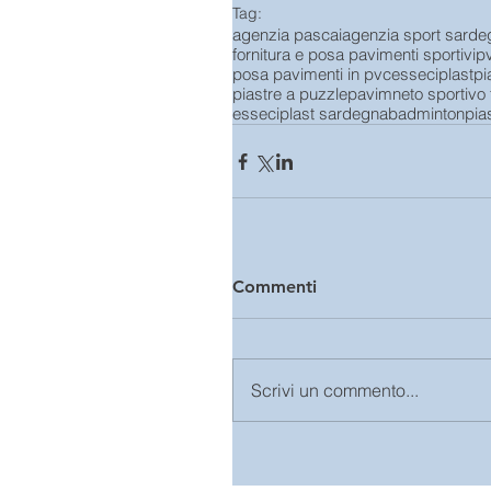
Tag:
agenzia pascai
agenzia sport sarde
fornitura e posa pavimenti sportivi
p
posa pavimenti in pvc
esseciplast
pi
piastre a puzzle
pavimneto sportivo f
esseciplast sardegna
badminton
pia
Commenti
Scrivi un commento...