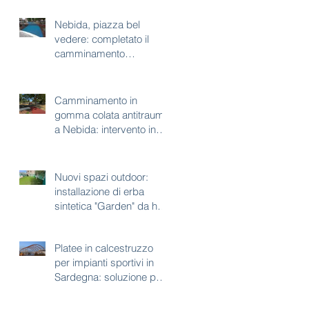
Nebida, piazza bel
vedere: completato il
camminamento
antitrauma per area gioco
Camminamento in
gomma colata antitrauma
a Nebida: intervento in
corso a piazza bel
vedere
Nuovi spazi outdoor:
installazione di erba
sintetica "Garden" da h35
mm
Platee in calcestruzzo
per impianti sportivi in
Sardegna: soluzione per
aree con vincoli
paesaggistici