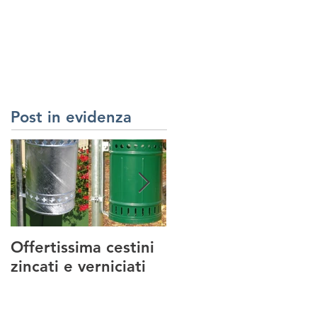
RREDI URBANI
SERVIZI
REALIZZAZIONI
CONTATTI
Post in evidenza
Offertissima cestini
NUOVO SERVIZIO :
zincati e verniciati
MANUTENZIONE
PARCHI GIOCO