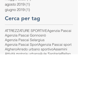
agosto 2019
(1)
1 post
giugno 2019
(1)
1 post
Cerca per tag
ATTREZZATURE SPORTIVE
Agenzia Pascai
Agenzia Pascai Gonnosnò
Agenzia Pascai Selargius
Agenzia Pascai Sport
Agenzia Pascai sport
Alghero
Arredo urbano sportivo
Assemini
Attività motoria urbana
Aule Sanitarie
Ballao
Barrali
Bitti
Cagliari
Calasetta
Campo da Tennis
Campo da basket outdoor
Campo multisport
Campo sportivo urbano
Carbonia
Castelsardo
Comune di Barrali
Cortoghiana
Costa Rei
Crossfit e scuola
DL
Dinamo
Dispositivi monitoraggio co2
EN 913
EPDM
Erba sintetica 35mm
Erba sintetica Garden 35mm
Erba sintetica alta calpestabilità
Erba sintetica effetto naturale