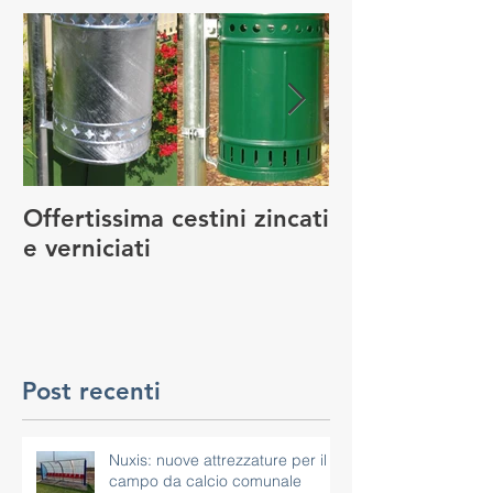
Offertissima cestini zincati
NUOVO SERVI
e verniciati
MANUTENZIO
GIOCO
Post recenti
Nuxis: nuove attrezzature per il
campo da calcio comunale