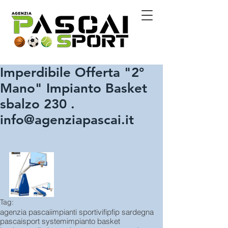
Imperdibile Offerta "2°
Mano" Impianto Basket
sbalzo 230 .
info@agenziapascai.it
Tag:
agenzia pascai
impianti sportivi
fip
fip sardegna
pascai
sport system
impianto basket