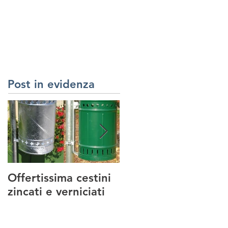
RREDI URBANI
SERVIZI
REALIZZAZIONI
CONTATTI
Post in evidenza
Offertissima cestini
NUOVO SERVIZIO :
zincati e verniciati
MANUTENZIONE
PARCHI GIOCO