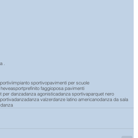
a .
portivi
impianto sportivo
pavimenti per scuole
 hevea
sport
prefinito faggio
posa pavimenti
t per danza
danza agonistica
danza sportiva
parquet nero
portiva
danza
danza valzer
danze latino americano
danza da sala
i danza