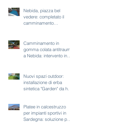
Nebida, piazza bel
vedere: completato il
camminamento
antitrauma per area gioco
Camminamento in
gomma colata antitrauma
a Nebida: intervento in
corso a piazza bel
vedere
Nuovi spazi outdoor:
installazione di erba
sintetica "Garden" da h35
mm
Platee in calcestruzzo
per impianti sportivi in
Sardegna: soluzione per
aree con vincoli
paesaggistici