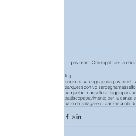
 pavimenti Omologati per la danz
Tag:
junckers sardegna
posa pavimenti s
parquet sportivo sardegna
massello
parquet in massello di faggio
parque
battiscopa
pavimento per la danza s
ballo da sala
gare di danza
scuola d