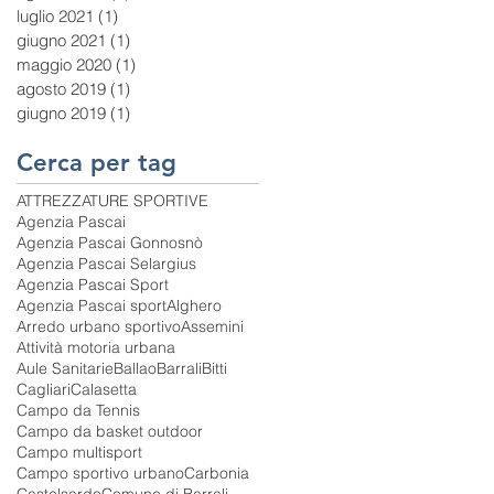
luglio 2021
(1)
1 post
giugno 2021
(1)
1 post
maggio 2020
(1)
1 post
agosto 2019
(1)
1 post
giugno 2019
(1)
1 post
Cerca per tag
ATTREZZATURE SPORTIVE
Agenzia Pascai
Agenzia Pascai Gonnosnò
Agenzia Pascai Selargius
Agenzia Pascai Sport
Agenzia Pascai sport
Alghero
Arredo urbano sportivo
Assemini
Attività motoria urbana
Aule Sanitarie
Ballao
Barrali
Bitti
Cagliari
Calasetta
Campo da Tennis
Campo da basket outdoor
Campo multisport
Campo sportivo urbano
Carbonia
Castelsardo
Comune di Barrali