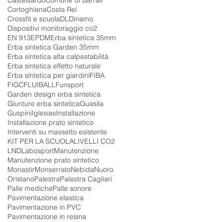
Cortoghiana
Costa Rei
Crossfit e scuola
DL
Dinamo
Dispositivi monitoraggio co2
EN 913
EPDM
Erba sintetica 35mm
Erba sintetica Garden 35mm
Erba sintetica alta calpestabilità
Erba sintetica effetto naturale
Erba sintetica per giardini
FIBA
FIGC
FLUIBALL
Funsport
Garden design erba sintetica
Giunture erba sintetica
Guasila
Guspini
Iglesias
Installazione
Installazione prato sintetico
Interventi su massetto esistente
KIT PER LA SCUOLA
LIVELLI CO2
LND
Labosport
Manutenzione
Manutenzione prato sintetico
Monastir
Monserrato
Nebida
Nuoro
Oristano
Palestra
Palestra Cagliari
Palle mediche
Palle sonore
Pavimentazione elastica
Pavimentazione in PVC
Pavimentazione in resina