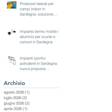
Protezioni laterali per
campi indoor in
Sardegna: soluzione
tecnica per sicurezza e
continuità d’uso
Impianto tennis mobile in
alluminio per scuole e
comuni in Sardegna
Impianti sportivi
polivalenti in Sardegna:
nuova proposta
combinata calcetto e
basket
Archivio
agosto 2026
(1)
1 post
luglio 2026
(2)
2 post
giugno 2026
(2)
2 post
aprile 2026
(1)
1 post