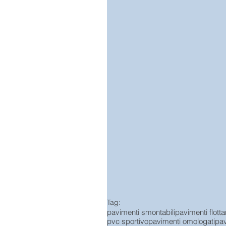
Tag:
pavimenti smontabili
pavimenti flotta
pvc sportivo
pavimenti omologati
pav