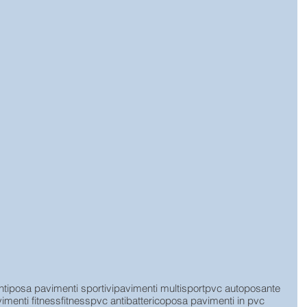
nti
posa pavimenti sportivi
pavimenti multisport
pvc autoposante
imenti fitness
fitness
pvc antibatterico
posa pavimenti in pvc