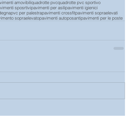
vimenti amovibili
quadrotte pvc
quadrotte pvc sportivo
vimenti sposrtivi
pavimenti per asili
pavimenti igienici
rdegna
pvc per palestra
pavimenti crossfit
pavimenti sopraelevati
imento sopraelevato
pavimenti autoposanti
pavimenti per le poste