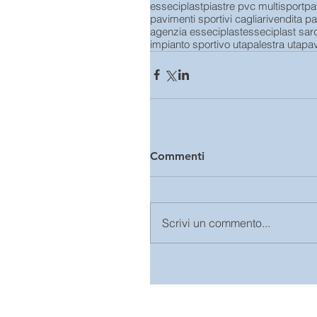
esseciplast
piastre pvc multisport
pa
pavimenti sportivi cagliari
vendita pa
agenzia esseciplast
esseciplast sa
impianto sportivo uta
palestra uta
pav
Commenti
Scrivi un commento...