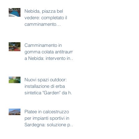
Nebida, piazza bel
vedere: completato il
camminamento
antitrauma per area gioco
Camminamento in
gomma colata antitrauma
a Nebida: intervento in
corso a piazza bel
vedere
Nuovi spazi outdoor:
installazione di erba
sintetica "Garden" da h35
mm
Platee in calcestruzzo
per impianti sportivi in
Sardegna: soluzione per
aree con vincoli
paesaggistici