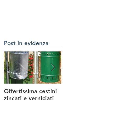
RREDI URBANI
SERVIZI
REALIZZAZIONI
CONTATTI
Post in evidenza
Offertissima cestini
NUOVO SERVIZIO :
zincati e verniciati
MANUTENZIONE
PARCHI GIOCO