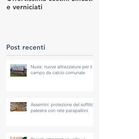
e verniciati
MANUTENZIO
GIOCO
Post recenti
Nuxis: nuove attrezzature per il
campo da calcio comunale
Assemini: protezione del soffitto
palestra con rete parapalloni