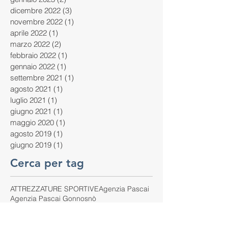
dicembre 2022
(3)
3 post
novembre 2022
(1)
1 post
aprile 2022
(1)
1 post
marzo 2022
(2)
2 post
febbraio 2022
(1)
1 post
gennaio 2022
(1)
1 post
settembre 2021
(1)
1 post
agosto 2021
(1)
1 post
luglio 2021
(1)
1 post
giugno 2021
(1)
1 post
maggio 2020
(1)
1 post
agosto 2019
(1)
1 post
giugno 2019
(1)
1 post
Cerca per tag
ATTREZZATURE SPORTIVE
Agenzia Pascai
Agenzia Pascai Gonnosnò
Agenzia Pascai Selargius
Agenzia Pascai Sport
Agenzia Pascai sport
Alghero
Arredo urbano sportivo
Assemini