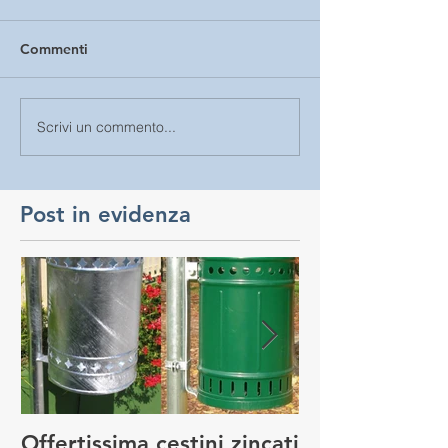
Commenti
Scrivi un commento...
Post in evidenza
Offertissima cestini zincati
NUOVO SERVI