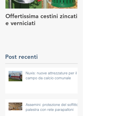
Offertissima cestini zincati
NUOVO SERVI
e verniciati
MANUTENZIO
GIOCO
Post recenti
Nuxis: nuove attrezzature per il
campo da calcio comunale
Assemini: protezione del soffitto
palestra con rete parapalloni