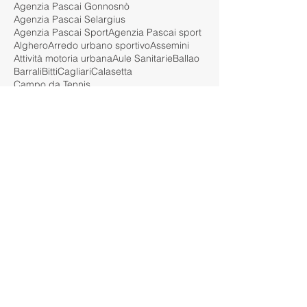
Agenzia Pascai Gonnosnò
Agenzia Pascai Selargius
Agenzia Pascai Sport
Agenzia Pascai sport
Alghero
Arredo urbano sportivo
Assemini
Attività motoria urbana
Aule Sanitarie
Ballao
Barrali
Bitti
Cagliari
Calasetta
Campo da Tennis
Campo da basket outdoor
Campo multisport
Campo sportivo urbano
Carbonia
Castelsardo
Comune di Barrali
Cortoghiana
Costa Rei
Crossfit e scuola
DL
Dinamo
Dispositivi monitoraggio co2
EN 913
EPDM
Erba sintetica 35mm
Erba sintetica Garden 35mm
Erba sintetica alta calpestabilità
Erba sintetica effetto naturale
Erba sintetica per giardini
FIBA
FIGC
FLUIBALL
Funsport
Garden design erba sintetica
Giunture erba sintetica
Guasila
Guspini
Iglesias
Installazione
Installazione prato sintetico
Interventi su massetto esistente
KIT PER LA SCUOLA
LIVELLI CO2
LND