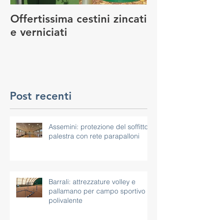
Offertissima cestini zincati
NUOVO SERVI
e verniciati
MANUTENZIO
GIOCO
Post recenti
Assemini: protezione del soffitto
palestra con rete parapalloni
Barrali: attrezzature volley e
pallamano per campo sportivo
polivalente