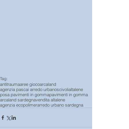
Tag:
antitrauma
aree gioco
arcaland
agenzia pascai arredo urbano
scivoli
altalene
posa pavimenti in gomma
pavimenti in gomma
arcaland sardegna
vendita altalene
agenzia ecopolimer
arredo urbano sardegna