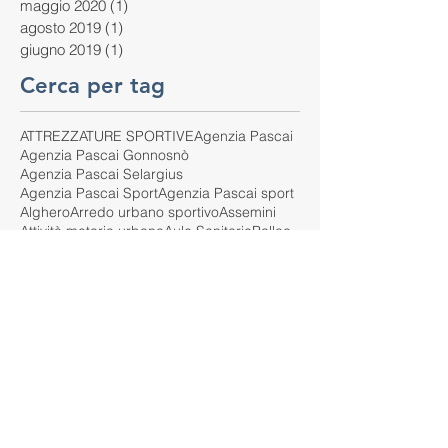
maggio 2020
(1)
1 post
agosto 2019
(1)
1 post
giugno 2019
(1)
1 post
Cerca per tag
ATTREZZATURE SPORTIVE
Agenzia Pascai
Agenzia Pascai Gonnosnò
Agenzia Pascai Selargius
Agenzia Pascai Sport
Agenzia Pascai sport
Alghero
Arredo urbano sportivo
Assemini
Attività motoria urbana
Aule Sanitarie
Ballao
Barrali
Bitti
Cagliari
Calasetta
Campo da Tennis
Campo da basket outdoor
Campo multisport
Campo sportivo urbano
Carbonia
Castelsardo
Comune di Barrali
Cortoghiana
Costa Rei
Crossfit e scuola
DL
Dinamo
Dispositivi monitoraggio co2
EN 913
EPDM
Erba sintetica 35mm
Erba sintetica Garden 35mm
Erba sintetica alta calpestabilità
Erba sintetica effetto naturale