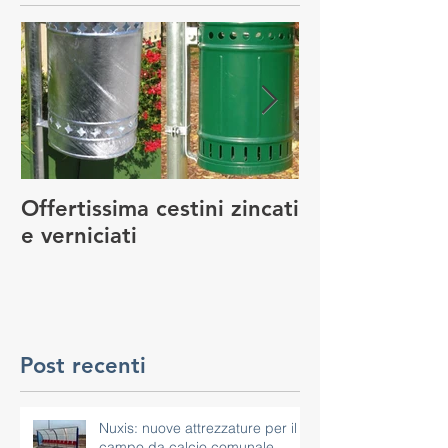
Offertissima cestini zincati
NUOVO SERVI
e verniciati
MANUTENZIO
GIOCO
Post recenti
Nuxis: nuove attrezzature per il
campo da calcio comunale