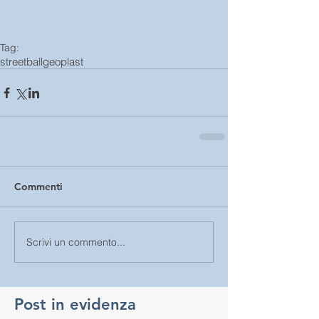
Tag:
streetball
geoplast
Commenti
Scrivi un commento...
Post in evidenza