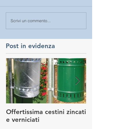
Scrivi un commento...
Post in evidenza
Offertissima cestini zincati
NUOVO SERVI
e verniciati
MANUTENZIO
GIOCO