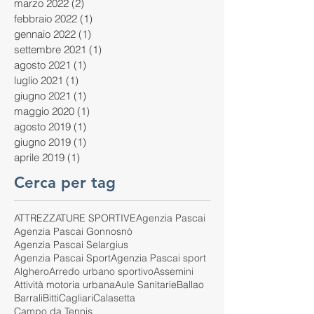
marzo 2022
(2)
2 post
febbraio 2022
(1)
1 post
gennaio 2022
(1)
1 post
settembre 2021
(1)
1 post
agosto 2021
(1)
1 post
luglio 2021
(1)
1 post
giugno 2021
(1)
1 post
maggio 2020
(1)
1 post
agosto 2019
(1)
1 post
giugno 2019
(1)
1 post
aprile 2019
(1)
1 post
Cerca per tag
ATTREZZATURE SPORTIVE
Agenzia Pascai
Agenzia Pascai Gonnosnò
Agenzia Pascai Selargius
Agenzia Pascai Sport
Agenzia Pascai sport
Alghero
Arredo urbano sportivo
Assemini
Attività motoria urbana
Aule Sanitarie
Ballao
Barrali
Bitti
Cagliari
Calasetta
Campo da Tennis