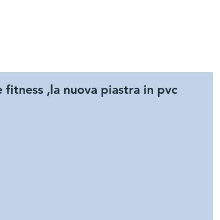
HOME
SPORT
GIOCHI E A
 fitness ,la nuova piastra in pvc