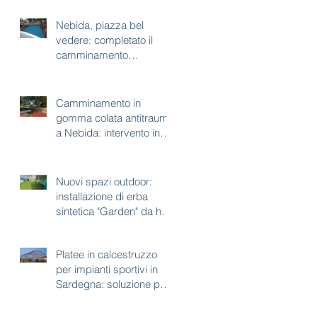
Nebida, piazza bel
vedere: completato il
camminamento
antitrauma per area gioco
Camminamento in
gomma colata antitrauma
a Nebida: intervento in
corso a piazza bel
vedere
Nuovi spazi outdoor:
installazione di erba
sintetica "Garden" da h35
mm
Platee in calcestruzzo
per impianti sportivi in
Sardegna: soluzione per
aree con vincoli
paesaggistici