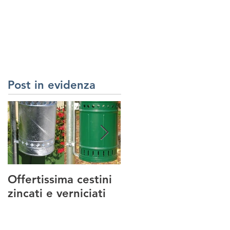
RREDI URBANI
SERVIZI
REALIZZAZIONI
CONTATTI
Post in evidenza
Offertissima cestini
NUOVO SERVIZIO :
zincati e verniciati
MANUTENZIONE
PARCHI GIOCO