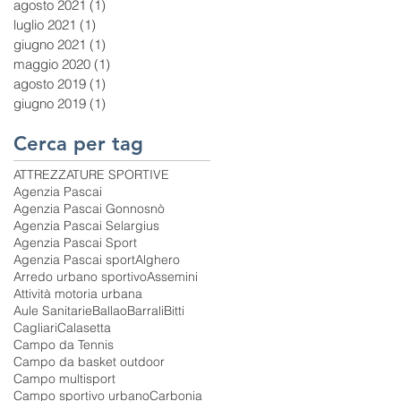
agosto 2021
(1)
1 post
luglio 2021
(1)
1 post
giugno 2021
(1)
1 post
maggio 2020
(1)
1 post
agosto 2019
(1)
1 post
giugno 2019
(1)
1 post
Cerca per tag
ATTREZZATURE SPORTIVE
Agenzia Pascai
Agenzia Pascai Gonnosnò
Agenzia Pascai Selargius
Agenzia Pascai Sport
Agenzia Pascai sport
Alghero
Arredo urbano sportivo
Assemini
Attività motoria urbana
Aule Sanitarie
Ballao
Barrali
Bitti
Cagliari
Calasetta
Campo da Tennis
Campo da basket outdoor
Campo multisport
Campo sportivo urbano
Carbonia