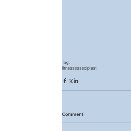
Tag:
fitness
esseciplast
Commenti