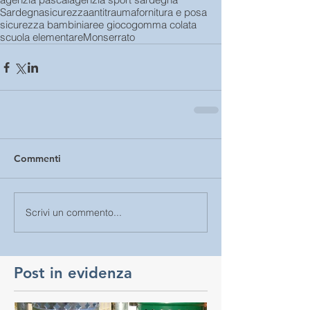
Sardegna
sicurezza
antitrauma
fornitura e posa
sicurezza bambini
aree gioco
gomma colata
scuola elementare
Monserrato
Commenti
Scrivi un commento...
Post in evidenza