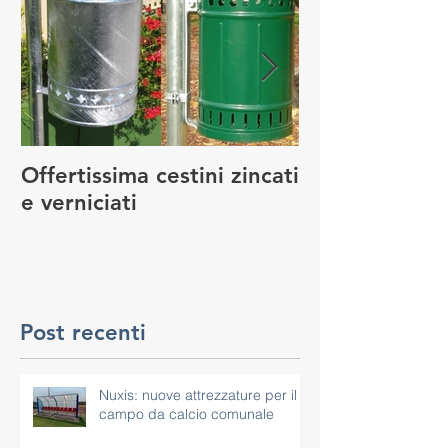
Offertissima cestini zincati
NUOVO SERVI
e verniciati
MANUTENZIO
GIOCO
Post recenti
Nuxis: nuove attrezzature per il
campo da calcio comunale