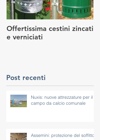
Offertissima cestini zincati
NUOVO SERVI
e verniciati
MANUTENZIO
GIOCO
Post recenti
Nuxis: nuove attrezzature per il
campo da calcio comunale
Assemini: protezione del soffitto