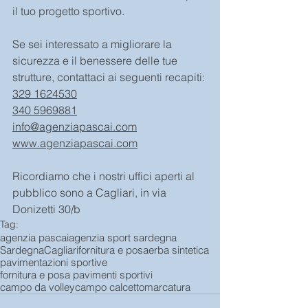
il tuo progetto sportivo.
Se sei interessato a migliorare la 
sicurezza e il benessere delle tue 
strutture, contattaci ai seguenti recapiti:
329 1624530
340 5969881
info@agenziapascai.com
www.agenziapascai.com
Ricordiamo che i nostri uffici aperti al 
pubblico sono a Cagliari, in via 
Donizetti 30/b
Tag:
agenzia pascai
agenzia sport sardegna
Sardegna
Cagliari
fornitura e posa
erba sintetica
pavimentazioni sportive
fornitura e posa pavimenti sportivi
campo da volley
campo calcetto
marcatura