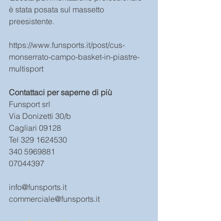
è stata posata sul massetto 
preesistente.
https://www.funsports.it/post/cus-
monserrato-campo-basket-in-piastre-
multisport
Contattaci per saperne di più
Funsport srl 
Via Donizetti 30/b 
Cagliari 09128    
Tel 329 1624530  
340 5969881  
07044397 
info@funsports.it
commerciale@funsports.it 