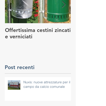
Offertissima cestini zincati
NUOVO SERVI
e verniciati
MANUTENZIO
GIOCO
Post recenti
Nuxis: nuove attrezzature per il
campo da calcio comunale