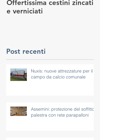
Offertissima cestini zincati
NUOVO SERVI
e verniciati
MANUTENZIO
GIOCO
Post recenti
Nuxis: nuove attrezzature per il
campo da calcio comunale
Assemini: protezione del soffitto
palestra con rete parapalloni