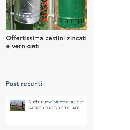
Offertissima cestini zincati
NUOVO SERVI
e verniciati
MANUTENZIO
GIOCO
Post recenti
Nuxis: nuove attrezzature per il
campo da calcio comunale