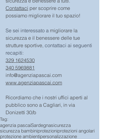
sicurezza e benessere a tutti.
Contattaci
 per scoprire come 
possiamo migliorare il tuo spazio!
Se sei interessato a 
migliorare la 
sicurezza e il benessere delle tue 
strutture sportive
, contattaci ai seguenti 
recapiti:
329 1624530
340 5969881
info@agenziapascai.com
www.agenziapascai.com
Ricordiamo che i nostri uffici aperti al 
pubblico sono a Cagliari, in via 
Donizetti 30/b
Tag:
agenzia pascai
Sardegna
sicurezza
sicurezza bambini
protezioni
protezioni angolari
protezione ambienti
personalizzazione