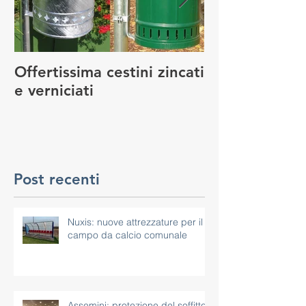
Offertissima cestini zincati
NUOVO SERVI
e verniciati
MANUTENZIO
GIOCO
Post recenti
Nuxis: nuove attrezzature per il
campo da calcio comunale
Assemini: protezione del soffitto