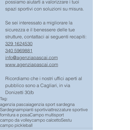
possiamo aiutarti a valorizzare i tuoi 
spazi sportivi con soluzioni su misura.
Se sei interessato a migliorare la 
sicurezza e il benessere delle tue 
strutture, contattaci ai seguenti recapiti:
329 1624530
340 5969881
info@agenziapascai.com
www.agenziapascai.com
Ricordiamo che i nostri uffici aperti al 
pubblico sono a Cagliari, in via 
Donizetti 30/b
Tag:
agenzia pascai
agenzia sport sardegna
Sardegna
impianti sportivi
attrezzature sportive
fornitura e posa
Campo multisport
campo da volley
campo calcetto
Sestu
campo pickleball