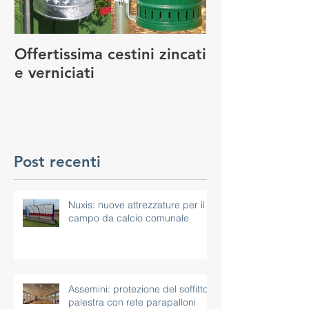
Offertissima cestini zincati
NUOVO SERVI
e verniciati
MANUTENZIO
GIOCO
Post recenti
Nuxis: nuove attrezzature per il
campo da calcio comunale
Assemini: protezione del soffitto
palestra con rete parapalloni