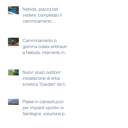
Nebida, piazza bel
vedere: completato il
camminamento
antitrauma per area gioco
Camminamento in
gomma colata antitrauma
a Nebida: intervento in
corso a piazza bel
vedere
Nuovi spazi outdoor:
installazione di erba
sintetica "Garden" da h35
mm
Platee in calcestruzzo
per impianti sportivi in
Sardegna: soluzione per
aree con vincoli
paesaggistici