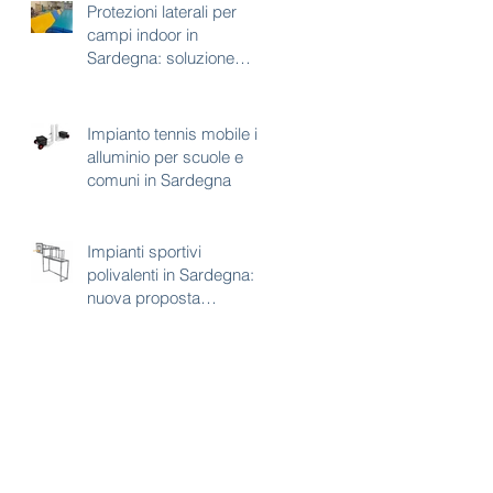
Protezioni laterali per
campi indoor in
Sardegna: soluzione
tecnica per sicurezza e
continuità d’uso
Impianto tennis mobile in
alluminio per scuole e
comuni in Sardegna
Impianti sportivi
polivalenti in Sardegna:
nuova proposta
combinata calcetto e
basket