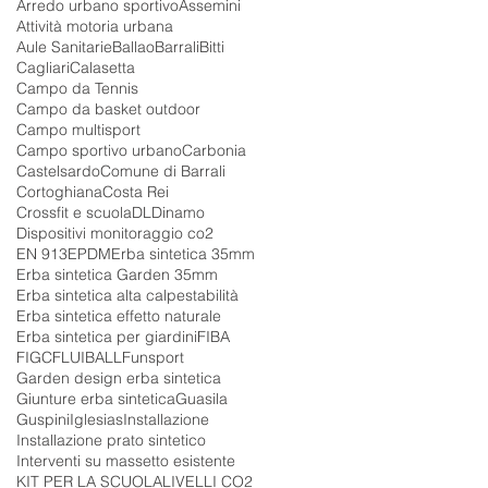
Arredo urbano sportivo
Assemini
Attività motoria urbana
Aule Sanitarie
Ballao
Barrali
Bitti
Cagliari
Calasetta
Campo da Tennis
Campo da basket outdoor
Campo multisport
Campo sportivo urbano
Carbonia
Castelsardo
Comune di Barrali
Cortoghiana
Costa Rei
Crossfit e scuola
DL
Dinamo
Dispositivi monitoraggio co2
EN 913
EPDM
Erba sintetica 35mm
Erba sintetica Garden 35mm
Erba sintetica alta calpestabilità
Erba sintetica effetto naturale
Erba sintetica per giardini
FIBA
FIGC
FLUIBALL
Funsport
Garden design erba sintetica
Giunture erba sintetica
Guasila
Guspini
Iglesias
Installazione
Installazione prato sintetico
Interventi su massetto esistente
KIT PER LA SCUOLA
LIVELLI CO2