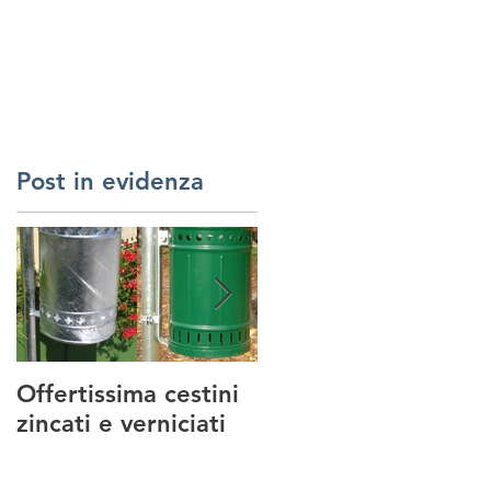
RREDI URBANI
SERVIZI
REALIZZAZIONI
CONTATTI
Post in evidenza
Offertissima cestini
NUOVO SERVIZIO :
zincati e verniciati
MANUTENZIONE
PARCHI GIOCO