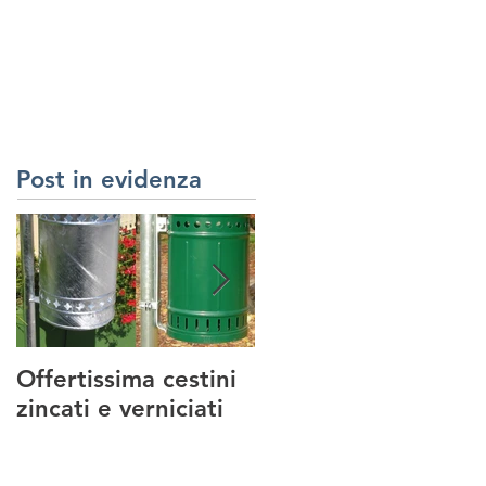
RREDI URBANI
SERVIZI
REALIZZAZIONI
CONTATTI
Post in evidenza
Offertissima cestini
NUOVO SERVIZIO :
zincati e verniciati
MANUTENZIONE
PARCHI GIOCO