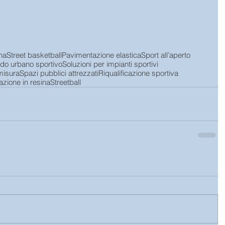
ana
Street basketball
Pavimentazione elastica
Sport all’aperto
do urbano sportivo
Soluzioni per impianti sportivi
misura
Spazi pubblici attrezzati
Riqualificazione sportiva
zione in resina
Streetball