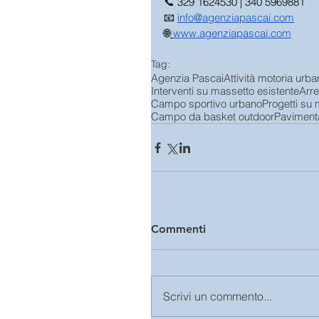
📞 329 1624530 | 340 5969881 
📧 
info@agenziapascai.com
🌐
www.agenziapascai.com
Tag:
Agenzia Pascai
Attività motoria urb
Interventi su massetto esistente
Arre
Campo sportivo urbano
Progetti su 
Campo da basket outdoor
Pavimenta
Commenti
Scrivi un commento...