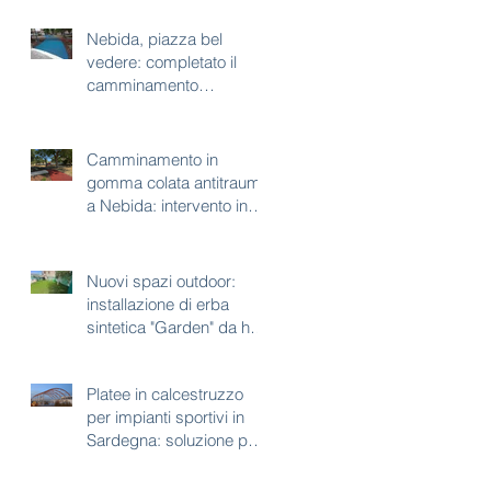
Nebida, piazza bel
vedere: completato il
camminamento
antitrauma per area gioco
Camminamento in
gomma colata antitrauma
a Nebida: intervento in
corso a piazza bel
vedere
Nuovi spazi outdoor:
installazione di erba
sintetica "Garden" da h35
mm
Platee in calcestruzzo
per impianti sportivi in
Sardegna: soluzione per
aree con vincoli
paesaggistici