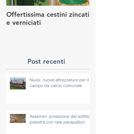
Offertissima cestini zincati
NUOVO SERVI
e verniciati
MANUTENZIO
GIOCO
Post recenti
Nuxis: nuove attrezzature per il
campo da calcio comunale
Assemini: protezione del soffitto
palestra con rete parapalloni