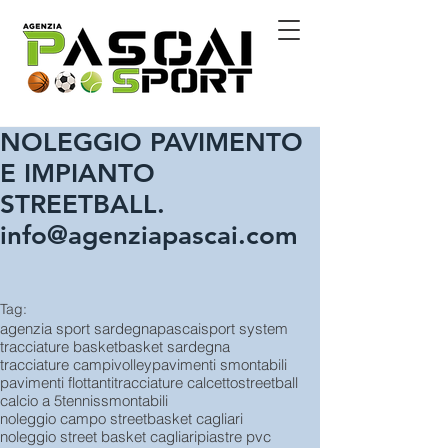
NOLEGGIO PAVIMENTO
E IMPIANTO
STREETBALL.
info@agenziapascai.com
Tag:
agenzia sport sardegna
pascai
sport system
tracciature basket
basket sardegna
tracciature campi
volley
pavimenti smontabili
pavimenti flottanti
tracciature calcetto
streetball
calcio a 5
tennis
smontabili
noleggio campo streetbasket cagliari
noleggio street basket cagliari
piastre pvc