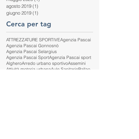
agosto 2019
(1)
1 post
giugno 2019
(1)
1 post
Cerca per tag
ATTREZZATURE SPORTIVE
Agenzia Pascai
Agenzia Pascai Gonnosnò
Agenzia Pascai Selargius
Agenzia Pascai Sport
Agenzia Pascai sport
Alghero
Arredo urbano sportivo
Assemini
Attività motoria urbana
Aule Sanitarie
Ballao
Barrali
Bitti
Cagliari
Calasetta
Campo da Tennis
Campo da basket outdoor
Campo multisport
Campo sportivo urbano
Carbonia
Castelsardo
Comune di Barrali
Cortoghiana
Costa Rei
Crossfit e scuola
DL
Dinamo
Dispositivi monitoraggio co2
EN 913
EPDM
Erba sintetica 35mm
Erba sintetica Garden 35mm
Erba sintetica alta calpestabilità
Erba sintetica effetto naturale