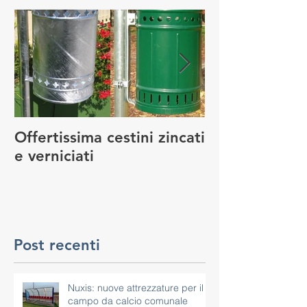
Offertissima cestini zincati
NUOVO SERVI
e verniciati
MANUTENZIO
GIOCO
Post recenti
Nuxis: nuove attrezzature per il
campo da calcio comunale