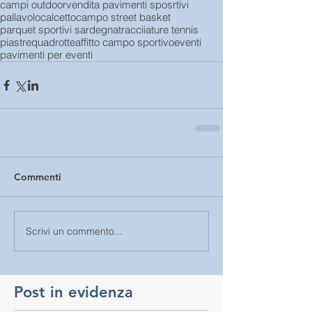
campi outdoor
vendita pavimenti sposrtivi
pallavolo
calcetto
campo street basket
parquet sportivi sardegna
tracciiature tennis
piastre
quadrotte
affitto campo sportivo
eventi
pavimenti per eventi
Commenti
Scrivi un commento...
Post in evidenza