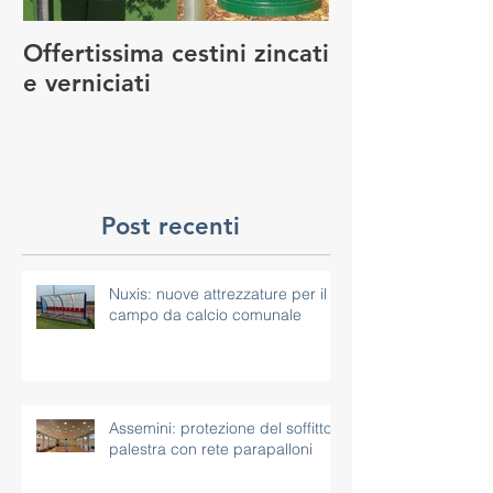
Offertissima cestini zincati
NUOVO SERVI
e verniciati
MANUTENZIO
GIOCO
Post recenti
Nuxis: nuove attrezzature per il
campo da calcio comunale
Assemini: protezione del soffitto
palestra con rete parapalloni