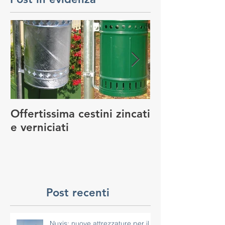
Post in evidenza
Offertissima cestini zincati
NUOVO SERVI
e verniciati
MANUTENZIO
GIOCO
Post recenti