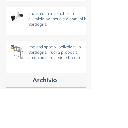
tecnica per sicurezza e
continuità d’uso
Impianto tennis mobile in
alluminio per scuole e comuni in
Sardegna
Impianti sportivi polivalenti in
Sardegna: nuova proposta
combinata calcetto e basket
Archivio
agosto 2026
(1)
1 post
luglio 2026
(2)
2 post
giugno 2026
(2)
2 post
aprile 2026
(1)
1 post