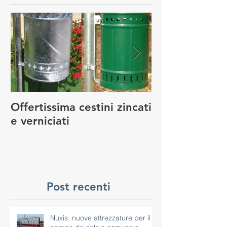
Post in evidenza
Offertissima cestini zincati
NUOVO SERVI
e verniciati
MANUTENZIO
GIOCO
Post recenti