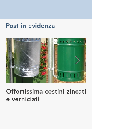
Post in evidenza
Offertissima cestini zincati
NUOVO SERVI
e verniciati
MANUTENZIO
GIOCO