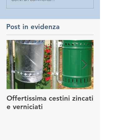
Post in evidenza
Offertissima cestini zincati
NUOVO SERVI
e verniciati
MANUTENZIO
GIOCO