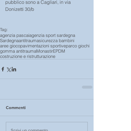
pubblico sono a Cagliari, in via 
Donizetti 30/b
Tag:
agenzia pascai
agenzia sport sardegna
Sardegna
antitrauma
sicurezza bambini
aree gioco
pavimentazioni sportive
parco giochi
gomma antitrauma
Monastir
EPDM
costruzione e ristrutturazione
Commenti
Scrivi un commento...